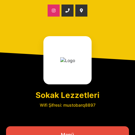
Sokak Lezzetleri
Wifi Şifresi: mustobarq8897
Menü